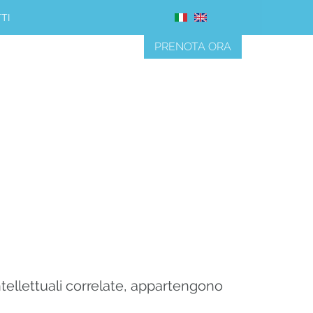
TI
PRENOTA ORA
à intellettuali correlate, appartengono