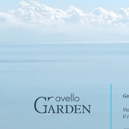
Ga
Vi
P.